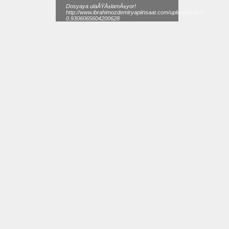
Dosyaya ulaÅŸÄ±lamÄ±yor!
http://www.ibrahimozdemiryapiinsaat.com/upload/proje/?
0.9306065604200628